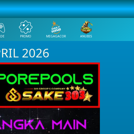
ADE
PROMO
MEGAGACOR
ANUBIS
RIL 2026