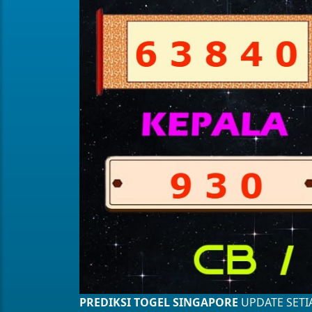
PREDIKSI TOGEL SINGAPORE
UPDATE SETI