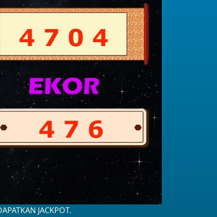
APATKAN JACKPOT.