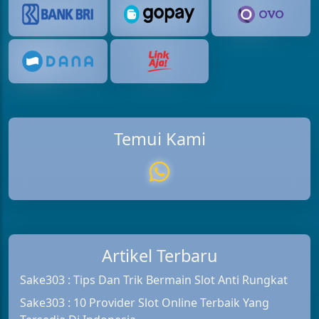
Temui Kami
Artikel Terbaru
Sake303 : Tips Dan Trik Bermain Slot Anti Rungkat
Sake303 : 10 Provider Slot Online Terbaik Yang