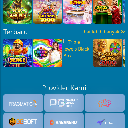
Terbaru
Lihat lebih banyak
Provider Kami