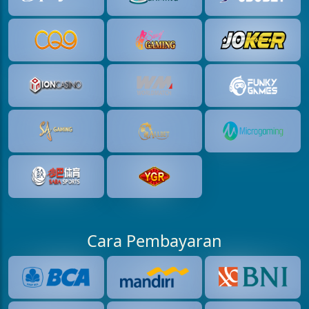
Cara Pembayaran