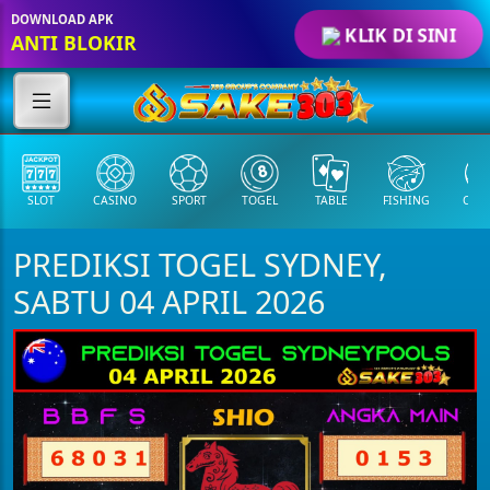
DOWNLOAD APK
KLIK DI SINI
ANTI BLOKIR
SLOT
CASINO
SPORT
TOGEL
TABLE
FISHING
COCK
PREDIKSI TOGEL SYDNEY,
SABTU 04 APRIL 2026