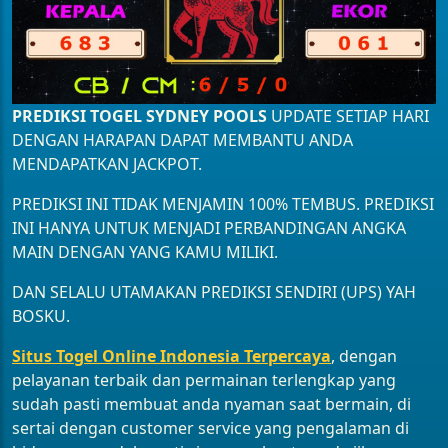
PREDIKSI TOGEL SYDNEY POOLS
UPDATE SETIAP HARI
DENGAN HARAPAN DAPAT MEMBANTU ANDA
MENDAPATKAN JACKPOT.
PREDIKSI INI TIDAK MENJAMIN 100% TEMBUS. PREDIKSI
INI HANYA UNTUK MENJADI PERBANDINGAN ANGKA
MAIN DENGAN YANG KAMU MILIKI.
DAN SELALU UTAMAKAN PREDIKSI SENDIRI (UPS) YAH
BOSKU.
Situs Togel Online Indonesia Terpercaya
, dengan
pelayanan terbaik dan permainan terlengkap yang
sudah pasti membuat anda nyaman saat bermain, di
sertai dengan customer service yang pengalaman di