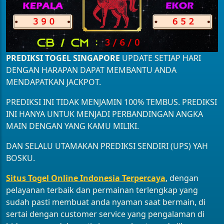
PREDIKSI TOGEL SINGAPORE
UPDATE SETIAP HARI
DENGAN HARAPAN DAPAT MEMBANTU ANDA
MENDAPATKAN JACKPOT.
PREDIKSI INI TIDAK MENJAMIN 100% TEMBUS. PREDIKSI
INI HANYA UNTUK MENJADI PERBANDINGAN ANGKA
MAIN DENGAN YANG KAMU MILIKI.
DAN SELALU UTAMAKAN PREDIKSI SENDIRI (UPS) YAH
BOSKU.
Situs Togel Online Indonesia Terpercaya
, dengan
pelayanan terbaik dan permainan terlengkap yang
sudah pasti membuat anda nyaman saat bermain, di
sertai dengan customer service yang pengalaman di