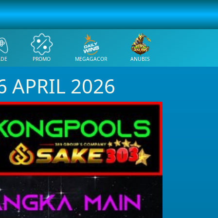
ADE
PROMO
MEGAGACOR
ANUBIS
 APRIL 2026