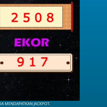
DA MENDAPATKAN JACKPOT.