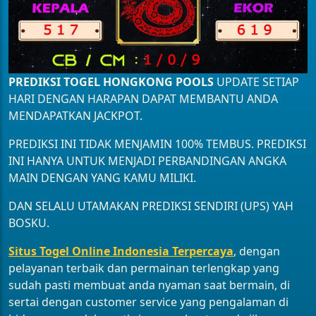
PREDIKSI TOGEL HONGKONG POOLS
UPDATE SETIAP
HARI DENGAN HARAPAN DAPAT MEMBANTU ANDA
MENDAPATKAN JACKPOT.
PREDIKSI INI TIDAK MENJAMIN 100% TEMBUS. PREDIKSI
INI HANYA UNTUK MENJADI PERBANDINGAN ANGKA
MAIN DENGAN YANG KAMU MILIKI.
DAN SELALU UTAMAKAN PREDIKSI SENDIRI (UPS) YAH
BOSKU.
Situs Togel Online Indonesia Terpercaya
, dengan
pelayanan terbaik dan permainan terlengkap yang
sudah pasti membuat anda nyaman saat bermain, di
sertai dengan customer service yang pengalaman di