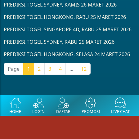
PREDIKSI TOGEL SYDNEY, KAMIS 26 MARET 2026
PREDIKSI TOGEL HONGKONG, RABU 25 MARET 2026
PREDIKSI TOGEL SINGAPORE 4D, RABU 25 MARET 2026
PREDIKSI TOGEL SYDNEY, RABU 25 MARET 2026
PREDIKSI TOGEL HONGKONG, SELASA 24 MARET 2026
Page
1
2
3
4
...
12
HOME
LOGIN
DAFTAR
PROMOSI
LIVE CHAT