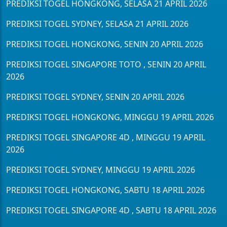
PREDIKSI TOGEL HONGKONG, SELASA 21 APRIL 2026
PREDIKSI TOGEL SYDNEY, SELASA 21 APRIL 2026
PREDIKSI TOGEL HONGKONG, SENIN 20 APRIL 2026
PREDIKSI TOGEL SINGAPORE TOTO , SENIN 20 APRIL
2026
PREDIKSI TOGEL SYDNEY, SENIN 20 APRIL 2026
PREDIKSI TOGEL HONGKONG, MINGGU 19 APRIL 2026
PREDIKSI TOGEL SINGAPORE 4D , MINGGU 19 APRIL
2026
PREDIKSI TOGEL SYDNEY, MINGGU 19 APRIL 2026
PREDIKSI TOGEL HONGKONG, SABTU 18 APRIL 2026
PREDIKSI TOGEL SINGAPORE 4D , SABTU 18 APRIL 2026