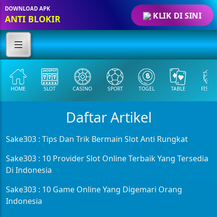
DOWNLOAD APK
KLIK DI SINI
ANTI BLOKIR
SLOT
CASINO
SPORT
TOGEL
TABLE
FISHING
COCK
Daftar Artikel
Sake303 : Tips Dan Trik Bermain Slot Anti Rungkat
Sake303 : 10 Provider Slot Online Terbaik Yang Tersedia
Di Indonesia
Sake303 : 10 Game Online Yang Digemari Orang
Indonesia