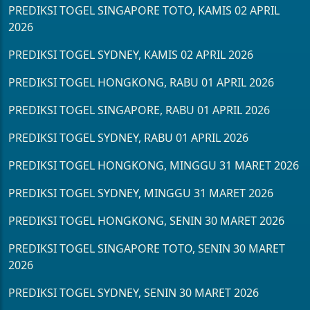
PREDIKSI TOGEL SINGAPORE TOTO, KAMIS 02 APRIL
2026
PREDIKSI TOGEL SYDNEY, KAMIS 02 APRIL 2026
PREDIKSI TOGEL HONGKONG, RABU 01 APRIL 2026
PREDIKSI TOGEL SINGAPORE, RABU 01 APRIL 2026
PREDIKSI TOGEL SYDNEY, RABU 01 APRIL 2026
PREDIKSI TOGEL HONGKONG, MINGGU 31 MARET 2026
PREDIKSI TOGEL SYDNEY, MINGGU 31 MARET 2026
PREDIKSI TOGEL HONGKONG, SENIN 30 MARET 2026
PREDIKSI TOGEL SINGAPORE TOTO, SENIN 30 MARET
2026
PREDIKSI TOGEL SYDNEY, SENIN 30 MARET 2026