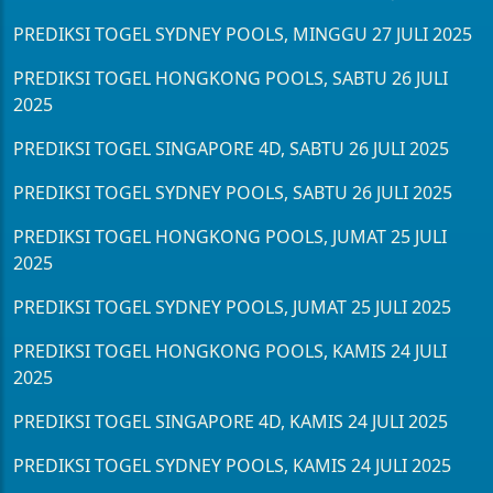
PREDIKSI TOGEL SYDNEY POOLS, MINGGU 27 JULI 2025
PREDIKSI TOGEL HONGKONG POOLS, SABTU 26 JULI
2025
PREDIKSI TOGEL SINGAPORE 4D, SABTU 26 JULI 2025
PREDIKSI TOGEL SYDNEY POOLS, SABTU 26 JULI 2025
PREDIKSI TOGEL HONGKONG POOLS, JUMAT 25 JULI
2025
PREDIKSI TOGEL SYDNEY POOLS, JUMAT 25 JULI 2025
PREDIKSI TOGEL HONGKONG POOLS, KAMIS 24 JULI
2025
PREDIKSI TOGEL SINGAPORE 4D, KAMIS 24 JULI 2025
PREDIKSI TOGEL SYDNEY POOLS, KAMIS 24 JULI 2025