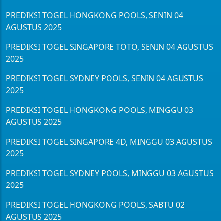
PREDIKSI TOGEL HONGKONG POOLS, SENIN 04
AGUSTUS 2025
PREDIKSI TOGEL SINGAPORE TOTO, SENIN 04 AGUSTUS
2025
PREDIKSI TOGEL SYDNEY POOLS, SENIN 04 AGUSTUS
2025
PREDIKSI TOGEL HONGKONG POOLS, MINGGU 03
AGUSTUS 2025
PREDIKSI TOGEL SINGAPORE 4D, MINGGU 03 AGUSTUS
2025
PREDIKSI TOGEL SYDNEY POOLS, MINGGU 03 AGUSTUS
2025
PREDIKSI TOGEL HONGKONG POOLS, SABTU 02
AGUSTUS 2025