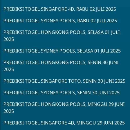
PREDIKSI TOGEL SINGAPORE 4D, RABU 02 JULI 2025
PREDIKSI TOGEL SYDNEY POOLS, RABU 02 JULI 2025
PREDIKSI TOGEL HONGKONG POOLS, SELASA 01 JULI
2025
PREDIKSI TOGEL SYDNEY POOLS, SELASA 01 JULI 2025
PREDIKSI TOGEL HONGKONG POOLS, SENIN 30 JUNI
2025
PREDIKSI TOGEL SINGAPORE TOTO, SENIN 30 JUNI 2025
PREDIKSI TOGEL SYDNEY POOLS, SENIN 30 JUNI 2025
PREDIKSI TOGEL HONGKONG POOLS, MINGGU 29 JUNI
2025
PREDIKSI TOGEL SINGAPORE 4D, MINGGU 29 JUNI 2025