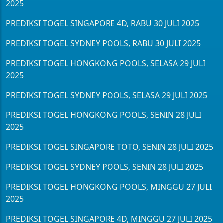
2025
PREDIKSI TOGEL SINGAPORE 4D, RABU 30 JULI 2025
PREDIKSI TOGEL SYDNEY POOLS, RABU 30 JULI 2025
PREDIKSI TOGEL HONGKONG POOLS, SELASA 29 JULI
2025
PREDIKSI TOGEL SYDNEY POOLS, SELASA 29 JULI 2025
PREDIKSI TOGEL HONGKONG POOLS, SENIN 28 JULI
2025
PREDIKSI TOGEL SINGAPORE TOTO, SENIN 28 JULI 2025
PREDIKSI TOGEL SYDNEY POOLS, SENIN 28 JULI 2025
PREDIKSI TOGEL HONGKONG POOLS, MINGGU 27 JULI
2025
PREDIKSI TOGEL SINGAPORE 4D, MINGGU 27 JULI 2025