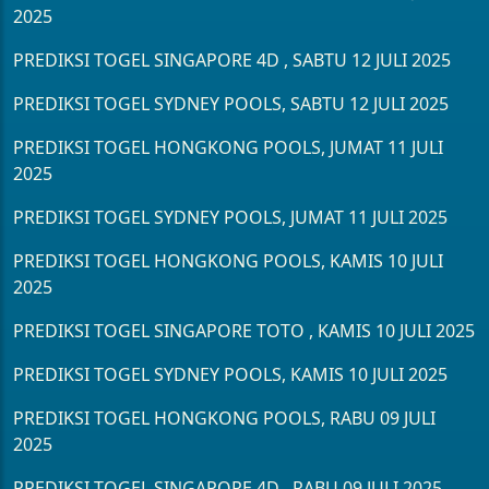
2025
PREDIKSI TOGEL SINGAPORE 4D , SABTU 12 JULI 2025
PREDIKSI TOGEL SYDNEY POOLS, SABTU 12 JULI 2025
PREDIKSI TOGEL HONGKONG POOLS, JUMAT 11 JULI
2025
PREDIKSI TOGEL SYDNEY POOLS, JUMAT 11 JULI 2025
PREDIKSI TOGEL HONGKONG POOLS, KAMIS 10 JULI
2025
PREDIKSI TOGEL SINGAPORE TOTO , KAMIS 10 JULI 2025
PREDIKSI TOGEL SYDNEY POOLS, KAMIS 10 JULI 2025
PREDIKSI TOGEL HONGKONG POOLS, RABU 09 JULI
2025
PREDIKSI TOGEL SINGAPORE 4D , RABU 09 JULI 2025