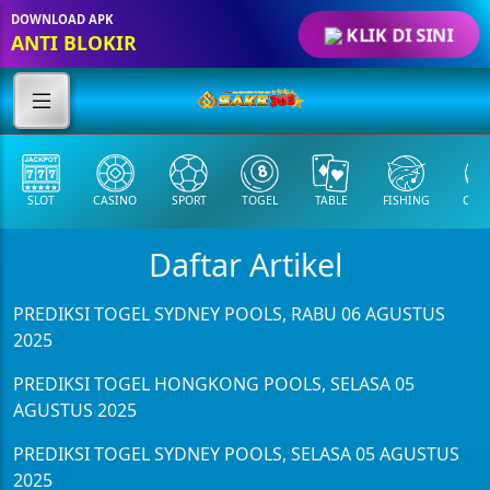
DOWNLOAD APK
KLIK DI SINI
ANTI BLOKIR
SLOT
CASINO
SPORT
TOGEL
TABLE
FISHING
COCK
Daftar Artikel
PREDIKSI TOGEL SYDNEY POOLS, RABU 06 AGUSTUS
2025
PREDIKSI TOGEL HONGKONG POOLS, SELASA 05
AGUSTUS 2025
PREDIKSI TOGEL SYDNEY POOLS, SELASA 05 AGUSTUS
2025