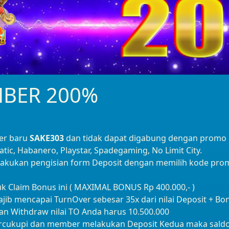
BER 200%
er baru
SAKE303
dan tidak dapat digabung dengan promo l
c, Habanero, Playstar, Spadegaming, No Limit City.
melakukan pengisian form Deposit dengan memilih kode pr
k Claim Bonus ini ( MAXIMAL BONUS Rp 400.000,- )
 mencapai TurnOver sebesar 35x dari nilai Deposit + Bon
kan Withdraw nilai TO Anda harus 10.500.000
ercukupi dan member melakukan Deposit Kedua maka saldo