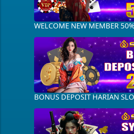
WELCOME NEW MEMBER 50
BONUS DEPOSIT HARIAN SLO