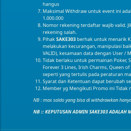
hangus
Maksimal Withdraw untuk event ini ada
1.000.000
Nomor rekening terdaftar wajib valid. 
rekening salah.
Pihak
SAKE303
berhak untuk menarik K
melakukan kecurangan, manipulasi baik
VALID), kesamaan data dengan User / M
Tidak berlaku untuk permainan Poker, Sp
Forever 3 Lines, Irish Charms, Queen of
seperti yang tertulis pada peraturan 
Syarat dan Ketentuan dapat berubah se
Member yg Mengikuti Promo ini Tidak 
NB : max saldo yang bisa di withdrawkan hanya 
NB :: KEPUTUSAN ADMIN SAKE303 ADALAH 