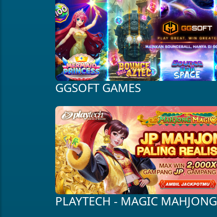
GGSOFT GAMES
PLAYTECH - MAGIC MAHJONG