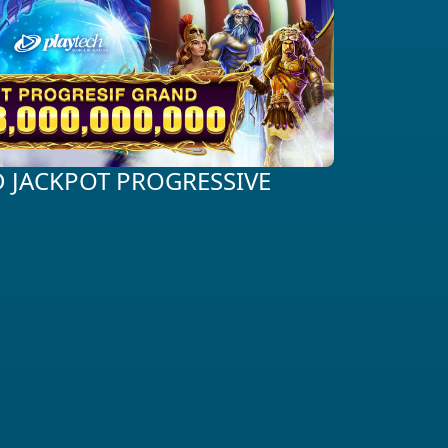
D JACKPOT PROGRESSIVE