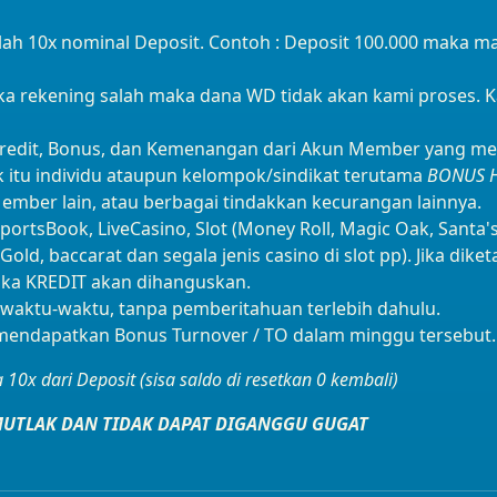
lah 10x nominal Deposit. Contoh : Deposit 100.000 maka ma
Jika rekening salah maka dana WD tidak akan kami proses.
redit, Bonus, dan Kemenangan dari Akun Member yang mel
 itu individu ataupun kelompok/sindikat terutama
BONUS 
ember lain, atau berbagai tindakkan kecurangan lainnya.
ortsBook, LiveCasino, Slot (Money Roll, Magic Oak, Santa's
 Gold, baccarat dan segala jenis casino di slot pp). Jika di
maka KREDIT akan dihanguskan.
waktu-waktu, tanpa pemberitahuan terlebih dahulu.
mendapatkan Bonus Turnover / TO dalam minggu tersebut.
10x dari Deposit (sisa saldo di resetkan 0 kembali)
MUTLAK DAN TIDAK DAPAT DIGANGGU GUGAT