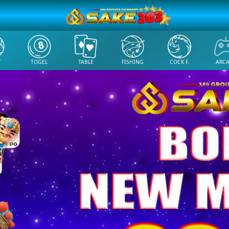
T
TOGEL
TABLE
FISHING
COCK F.
ARC