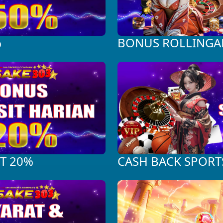
%
BONUS ROLLINGAN
T 20%
CASH BACK SPOR