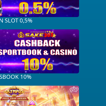
 SLOT 0,5%
TSBOOK 10%