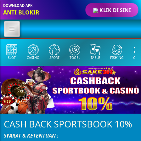
DOWNLOAD APK
KLIK DI SINI
ANTI BLOKIR
SLOT
CASINO
SPORT
TOGEL
TABLE
FISHING
COCK
CASH BACK SPORTSBOOK 10%
SYARAT & KETENTUAN :