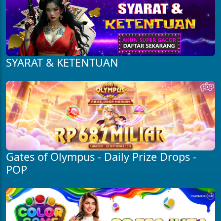
SYARAT & KETENTUAN
Gates of Olympus - Daily Prize Drops -
POP