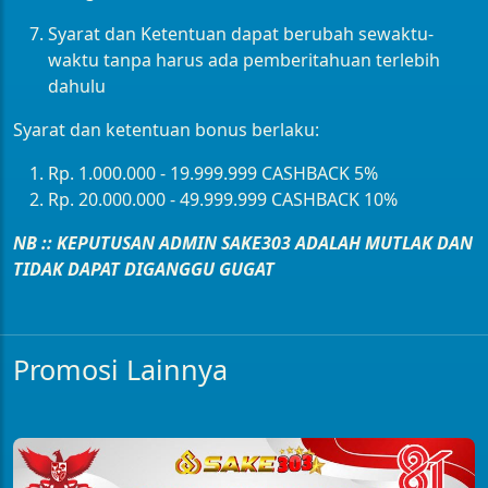
Syarat dan Ketentuan dapat berubah sewaktu-
waktu tanpa harus ada pemberitahuan terlebih
dahulu
Syarat dan ketentuan bonus berlaku:
Rp. 1.000.000 - 19.999.999 CASHBACK 5%
Rp. 20.000.000 - 49.999.999 CASHBACK 10%
NB :: KEPUTUSAN ADMIN SAKE303 ADALAH MUTLAK DAN
TIDAK DAPAT DIGANGGU GUGAT
Promosi Lainnya